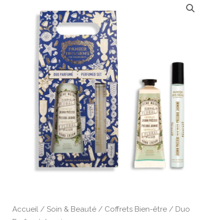
de
Duo
Parfumé
Jasmin
Accueil
/
Soin & Beauté
/
Coffrets Bien-être
/ Duo