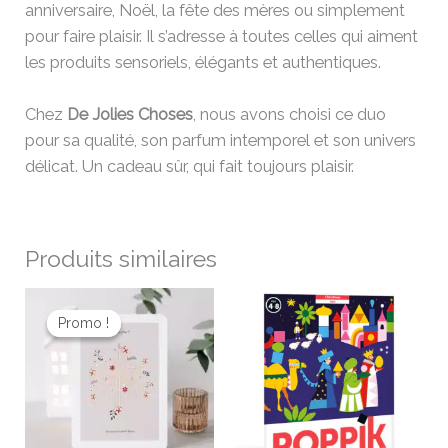
anniversaire, Noël, la fête des mères ou simplement
pour faire plaisir. Il s’adresse à toutes celles qui aiment
les produits sensoriels, élégants et authentiques.
Chez
De Jolies Choses
, nous avons choisi ce duo
pour sa qualité, son parfum intemporel et son univers
délicat. Un cadeau sûr, qui fait toujours plaisir.
Produits similaires
Le
Le
prix
prix
Promo !
Promo !
initial
actuel
était :
est :
3,30 €.
1,98 €.