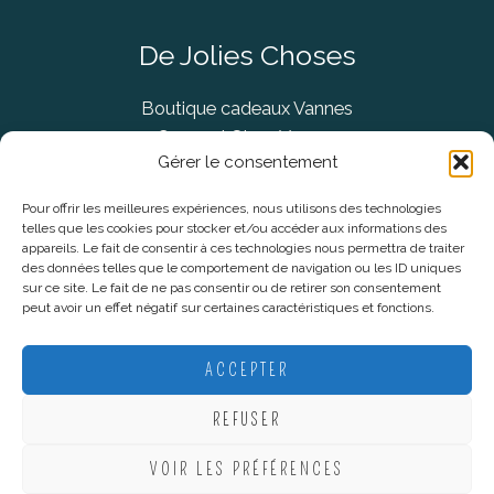
De Jolies Choses
Boutique cadeaux Vannes
Concept Store Vannes
Gérer le consentement
Pour offrir les meilleures expériences, nous utilisons des technologies
telles que les cookies pour stocker et/ou accéder aux informations des
Informations légales
appareils. Le fait de consentir à ces technologies nous permettra de traiter
des données telles que le comportement de navigation ou les ID uniques
sur ce site. Le fait de ne pas consentir ou de retirer son consentement
CGV
peut avoir un effet négatif sur certaines caractéristiques et fonctions.
Mentions Légales
Politique De Confidentialité
ACCEPTER
Plan du site
REFUSER
VOIR LES PRÉFÉRENCES
Copyright © 2026 De Jolies Choses |
Création Lucie Mahé -