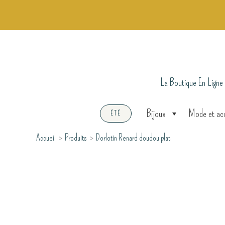
Aller
au
contenu
La Boutique En Ligne
Bijoux
Mode et ac
ÉTÉ
Accueil
Produits
Dorlotin Renard doudou plat