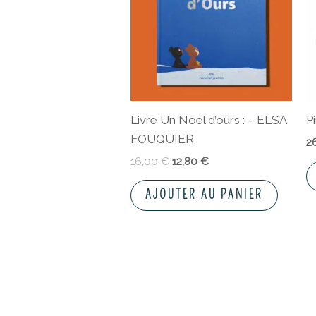
Livre Un Noël d’ours : – ELSA
P
FOUQUIER
2
16,00
€
12,80
€
AJOUTER AU PANIER