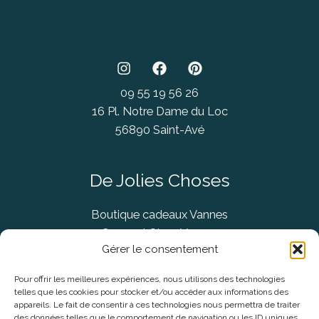
09 55 19 56 26
16 Pl. Notre Dame du Loc
56890 Saint-Avé
De Jolies Choses
Boutique cadeaux Vannes
Concept Store Vannes
Gérer le consentement
Pour offrir les meilleures expériences, nous utilisons des technologies
telles que les cookies pour stocker et/ou accéder aux informations des
Informations légales
appareils. Le fait de consentir à ces technologies nous permettra de traiter
des données telles que le comportement de navigation ou les ID uniques