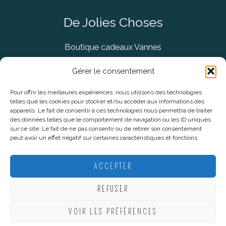
De Jolies Choses
Boutique cadeaux Vannes
Concept Store Vannes
Gérer le consentement
Pour offrir les meilleures expériences, nous utilisons des technologies
telles que les cookies pour stocker et/ou accéder aux informations des
Informations légales
appareils. Le fait de consentir à ces technologies nous permettra de traiter
des données telles que le comportement de navigation ou les ID uniques
sur ce site. Le fait de ne pas consentir ou de retirer son consentement
CGV
peut avoir un effet négatif sur certaines caractéristiques et fonctions.
Mentions Légales
Politique De Confidentialité
ACCEPTER
Plan du site
REFUSER
VOIR LES PRÉFÉRENCES
Copyright © 2026 De Jolies Choses |
Création Lucie Mahé -