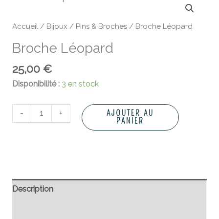
de
Broche
Accueil
/
Bijoux
/
Pins & Broches
/ Broche Léopard
Léopard
Broche Léopard
25,00
€
Disponibilité :
3 en stock
-
+
AJOUTER AU
PANIER
Description
Informations complémentaires