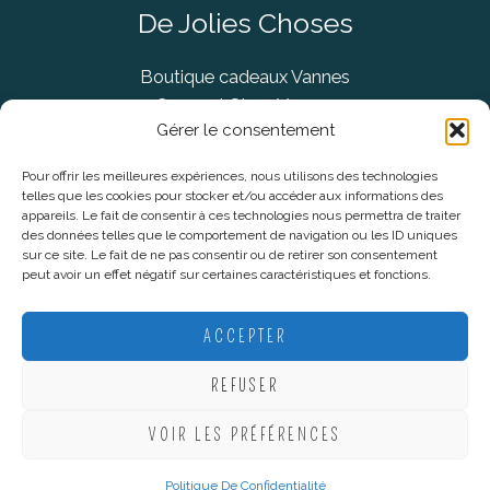
De Jolies Choses
Boutique cadeaux Vannes
Concept Store Vannes
Gérer le consentement
Pour offrir les meilleures expériences, nous utilisons des technologies
telles que les cookies pour stocker et/ou accéder aux informations des
Informations légales
appareils. Le fait de consentir à ces technologies nous permettra de traiter
des données telles que le comportement de navigation ou les ID uniques
sur ce site. Le fait de ne pas consentir ou de retirer son consentement
CGV
peut avoir un effet négatif sur certaines caractéristiques et fonctions.
Mentions Légales
Politique De Confidentialité
ACCEPTER
Plan du site
REFUSER
VOIR LES PRÉFÉRENCES
Copyright © 2026 De Jolies Choses |
Création Lucie Mahé -
Webmarketing
Politique De Confidentialité