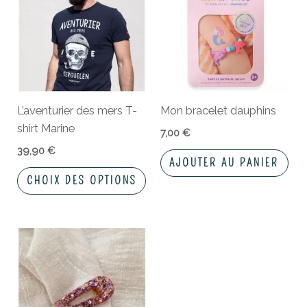
a
plusieurs
variations.
Les
options
peuvent
L’aventurier des mers T-
Mon bracelet dauphins
être
shirt Marine
choisies
7,00
€
sur
39,90
€
AJOUTER AU PANIER
la
CHOIX DES OPTIONS
page
du
produit