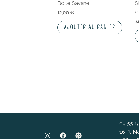
Boite Savane
S
c
12,00
€
3
AJOUTER AU PANIER
09 55 1
16 Pl. 