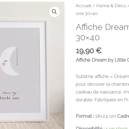
quantité
Accueil
/
Home & Déco
de
one 30×40
Affiche
Affiche Dream
Dream
30×40
by
little
19,90
€
one
30x40
Affiche Dream by Little
Sublime affiche « Dream 
pour décorer la chambre
cadeau de naissance. Imp
durable. Fabriquée en Fr
Format :
18×24 cm
Cadre
Disponibilité :
1 en stock