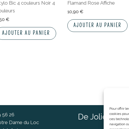
tylo Bic 4 couleurs Noir 4
Flamand Rose Affiche
ouleurs
10,90
€
,50
€
AJOUTER AU PANIER
AJOUTER AU PANIER
Pour offrir 
9 56 26
cookies pour
De Jolies Ch
ces technolo
Notre Dame du Loc
navigation ou