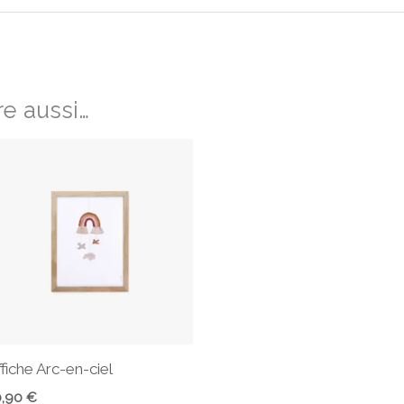
e aussi…
ffiche Arc-en-ciel
0,90
€