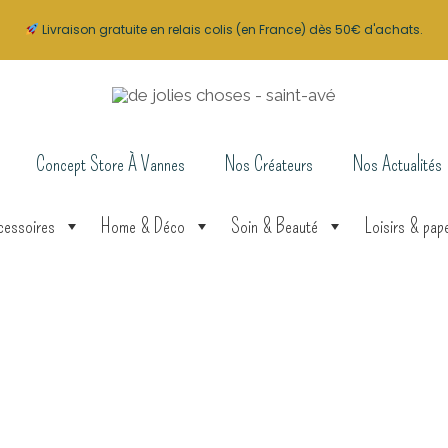
Livraison gratuite en relais colis (en France) dès 50€ d'achats.
Concept Store À Vannes
Nos Créateurs
Nos Actualités
cessoires
Home & Déco
Soin & Beauté
Loisirs & pape