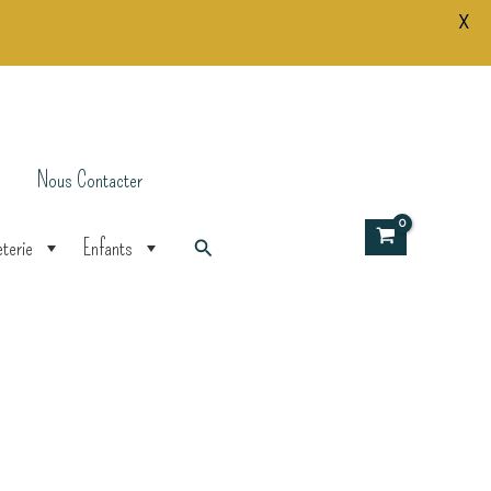
X
Dream
by
little
one
30x40
Nous Contacter
Rechercher
terie
Enfants