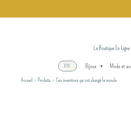
Aller
au
contenu
La Boutique En Ligne
Bijoux
Mode et ac
ÉTÉ
Accueil
Produits
Ces inventions qui ont changé le monde