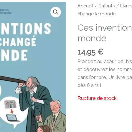
Accueil
/
Enfants
/
Livre
changé le monde
Ces invention
monde
14,95
€
Plongez au cœur de l’his
et découvrez les homme
dans l’ombre. Un livre p
dès 6 ans !
Rupture de stock