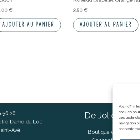
odo !
Kknekki Bracelet Orange fl
4,00
€
3,50
€
AJOUTER AU PANIER
AJOUTER AU PANIER
Pour offrir 
cookies pour
9 56 26
De Jolies Ch
ces technolo
Notre Dame du Loc
navigation ou
consentement
aint-Avé
Boutique cadeaux Va