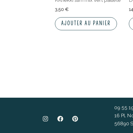
KKnekki slim mix vert paillete
D
3,50
€
1
AJOUTER AU PANIER
09 55 1
16 Pl. 
56890 S