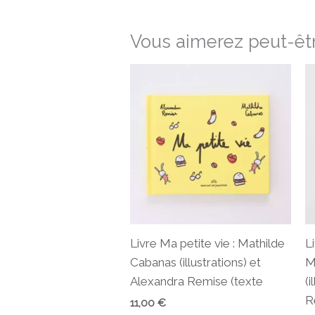
Vous aimerez peut-êtr
Livre Ma petite vie : Mathilde
L
Cabanas (illustrations) et
M
Alexandra Remise (texte
(i
R
11,00
€