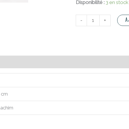
Disponibilité :
3 en stock
A
-
+
Avis (0)
5 cm
oachim