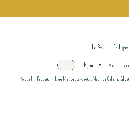
Aller
au
contenu
La Boutique En Ligne
Bijoux
Mode et ac
ÉTÉ
Accueil
Produits
Livre Mes petits jouets : Mathilde Cabanas (illu