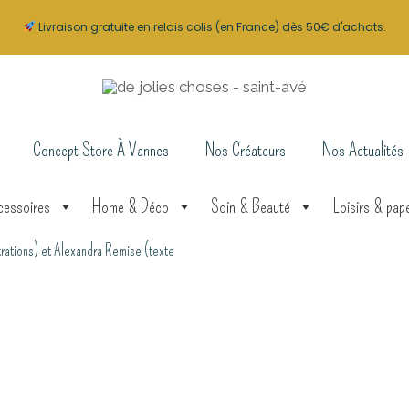
Livraison gratuite en relais colis (en France) dès 50€ d'achats.
Concept Store À Vannes
Nos Créateurs
Nos Actualités
cessoires
Home & Déco
Soin & Beauté
Loisirs & pape
strations) et Alexandra Remise (texte