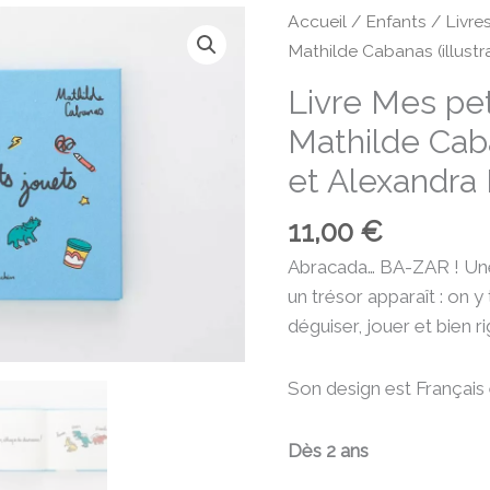
quantité
Accueil
/
Enfants
/
Livre
de
Mathilde Cabanas (illustr
Livre
Livre Mes peti
Mes
Mathilde Caba
petits
jouets
et Alexandra
:
11,00
€
Mathilde
Cabanas
Abracada… BA-ZAR ! Une 
(illustrations)
un trésor apparaît : on y
et
déguiser, jouer et bien ri
Alexandra
Remise
Son design est Français
(texte
Dès 2 ans