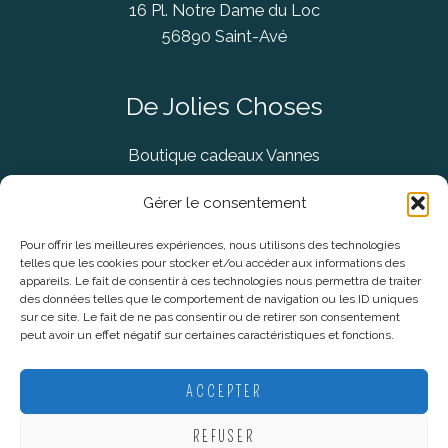
16 Pl. Notre Dame du Loc
56890 Saint-Avé
De Jolies Choses
Boutique cadeaux Vannes
Concept Store Vannes
Gérer le consentement
Pour offrir les meilleures expériences, nous utilisons des technologies
telles que les cookies pour stocker et/ou accéder aux informations des
Informations légales
appareils. Le fait de consentir à ces technologies nous permettra de traiter
des données telles que le comportement de navigation ou les ID uniques
sur ce site. Le fait de ne pas consentir ou de retirer son consentement
CGV
peut avoir un effet négatif sur certaines caractéristiques et fonctions.
Mentions Légales
Politique De Confidentialité
ACCEPTER
Plan du site
REFUSER