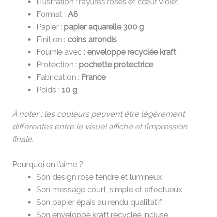
Illustration : rayures roses et cœur violet
Format :
A6
Papier :
papier aquarelle 300 g
Finition :
coins arrondis
Fournie avec :
enveloppe recyclée kraft
Protection :
pochette protectrice
Fabrication :
France
Poids :
10 g
À noter : les couleurs peuvent être légèrement
différentes entre le visuel affiché et l’impression
finale.
Pourquoi on l’aime ?
Son design rose tendre et lumineux
Son message court, simple et affectueux
Son papier épais au rendu qualitatif
Son enveloppe kraft recyclée incluse