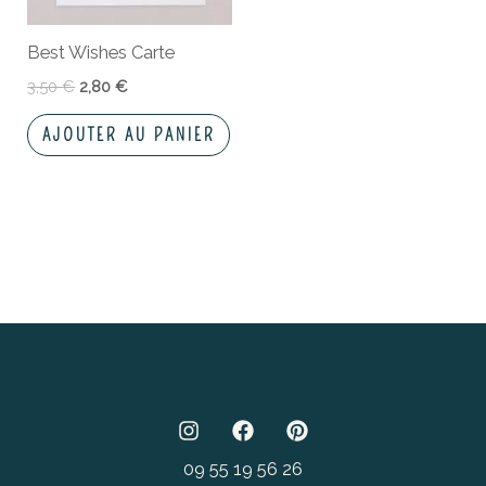
Best Wishes Carte
3,50
€
2,80
€
AJOUTER AU PANIER
09 55 19 56 26