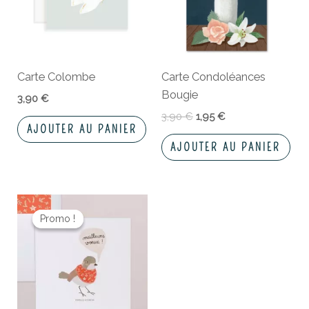
Carte Colombe
Carte Condoléances
Bougie
3,90
€
3,90
€
1,95
€
AJOUTER AU PANIER
AJOUTER AU PANIER
Le
Le
prix
prix
Promo !
Promo !
initial
actuel
était :
est :
3,50 €.
2,80 €.