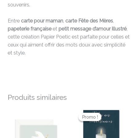
souvenirs.
Entre
carte pour maman
,
carte Fête des Mères
,
papeterie française
et
petit message d’amour illustré
,
cette création Papier Poetic est parfaite pour celles et
ceux qui aiment offrir des mots doux avec simplicité
et style.
Produits similaires
Le
Le
prix
prix
Promo !
Promo !
initial
actuel
était :
est :
3,90 €.
1,95 €.