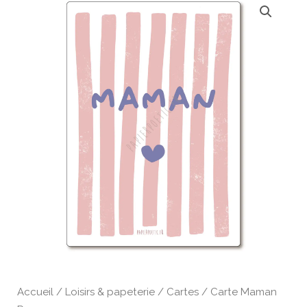
de
Carte
Maman
Rayures
Accueil
/
Loisirs & papeterie
/
Cartes
/ Carte Maman