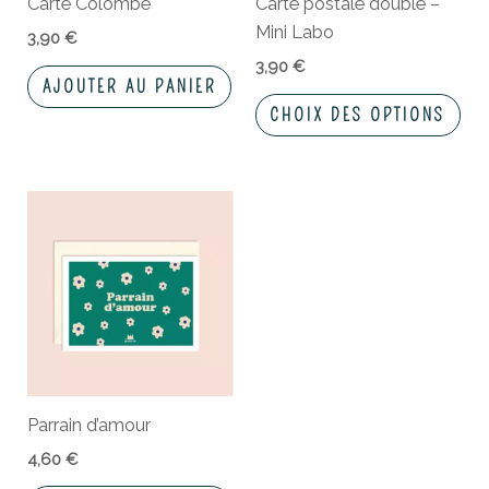
Carte Colombe
Carte postale double –
êtr
Mini Labo
cho
3,90
€
sur
3,90
€
AJOUTER AU PANIER
la
CHOIX DES OPTIONS
pa
du
pro
Parrain d’amour
4,60
€