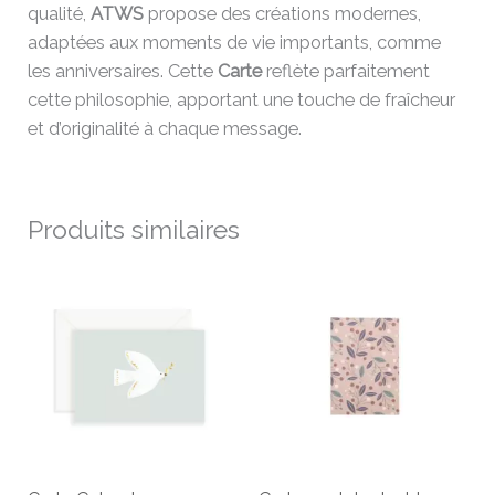
qualité,
ATWS
propose des créations modernes,
adaptées aux moments de vie importants, comme
les anniversaires. Cette
Carte
reflète parfaitement
cette philosophie, apportant une touche de fraîcheur
et d’originalité à chaque message.
Produits similaires
Ce
pro
a
plu
vari
Les
opt
peu