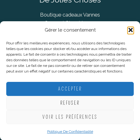
Boutique cadeaux Vannes
Concept Store Vannes
Gérer le consentement
Pour offrir les meilleures expériences, nous utilisons des technologies
telles que les cookies pour stocker et/ou accéder aux informations des
Informations légales
appareils. Le fait de consentir à ces technologies nous permettra de traiter
des données telles que le comportement de navigation ou les ID uniques
sur ce site. Le fait de ne pas consentir ou de retirer son consentement
CGV
peut avoir un effet négatif sur certaines caractéristiques et fonctions.
Mentions Légales
Politique De Confidentialité
ACCEPTER
Plan du site
REFUSER
VOIR LES PRÉFÉRENCES
Copyright © 2026 De Jolies Choses |
Création Lucie Mahé -
Webmarketing
Politique De Confidentialité