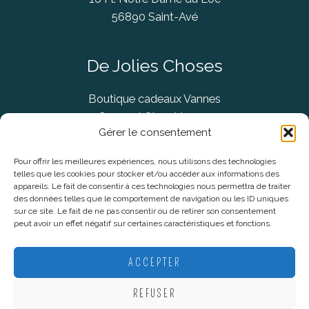
56890 Saint-Avé
De Jolies Choses
Boutique cadeaux Vannes
Concept Store Vannes
Gérer le consentement
Pour offrir les meilleures expériences, nous utilisons des technologies
telles que les cookies pour stocker et/ou accéder aux informations des
Informations légales
appareils. Le fait de consentir à ces technologies nous permettra de traiter
des données telles que le comportement de navigation ou les ID uniques
sur ce site. Le fait de ne pas consentir ou de retirer son consentement
CGV
peut avoir un effet négatif sur certaines caractéristiques et fonctions.
Mentions Légales
Politique De Confidentialité
ACCEPTER
Plan du site
REFUSER