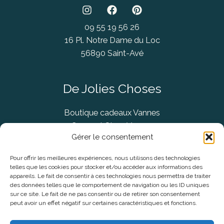
09 55 19 56 26
16 Pl. Notre Dame du Loc
56890 Saint-Avé
De Jolies Choses
Boutique cadeaux Vannes
Concept Store Vannes
Gérer le consentement
Pour offrir les meilleures expériences, nous utilisons des technologies
telles que les cookies pour stocker et/ou accéder aux informations des
Informations légales
appareils. Le fait de consentir à ces technologies nous permettra de traiter
des données telles que le comportement de navigation ou les ID uniques
sur ce site. Le fait de ne pas consentir ou de retirer son consentement
CGV
peut avoir un effet négatif sur certaines caractéristiques et fonctions.
Mentions Légales