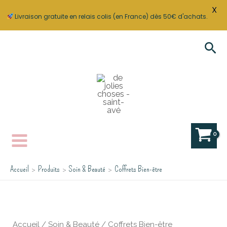
X
Livraison gratuite en relais colis (en France) dès 50€ d'achats.
Aller
Rec
au
contenu
Accueil
Produits
Soin & Beauté
Coffrets Bien-être
Accueil
/
Soin & Beauté
/ Coffrets Bien-être