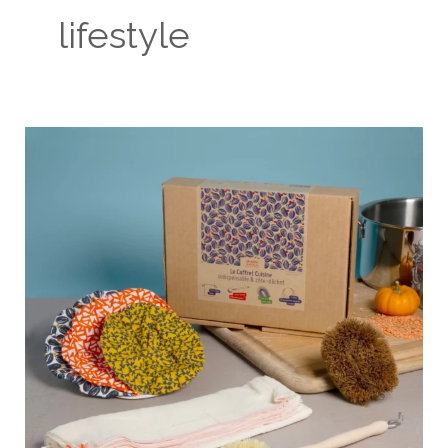
lifestyle
La
sélection
De
Jolies
Choses
Zéro
Déchet