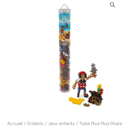
de
Tube
Plus
Plus
Pirate
Accueil
/
Enfants
/
Jeux enfants
/ Tube Plus Plus Pirate