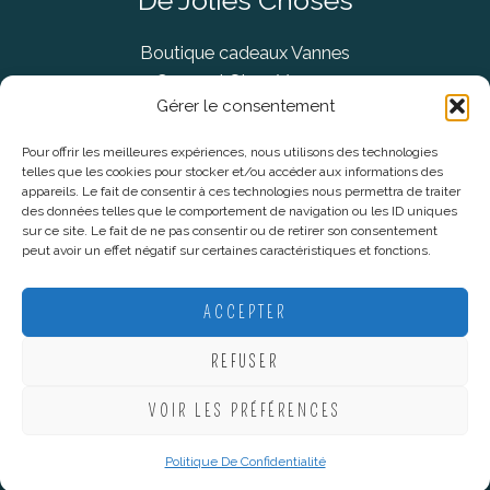
Boutique cadeaux Vannes
Concept Store Vannes
Gérer le consentement
Pour offrir les meilleures expériences, nous utilisons des technologies
telles que les cookies pour stocker et/ou accéder aux informations des
Informations légales
appareils. Le fait de consentir à ces technologies nous permettra de traiter
des données telles que le comportement de navigation ou les ID uniques
sur ce site. Le fait de ne pas consentir ou de retirer son consentement
CGV
peut avoir un effet négatif sur certaines caractéristiques et fonctions.
Mentions Légales
Politique De Confidentialité
ACCEPTER
Plan du site
REFUSER
VOIR LES PRÉFÉRENCES
Copyright © 2026 De Jolies Choses |
Création Lucie Mahé -
Webmarketing
Politique De Confidentialité