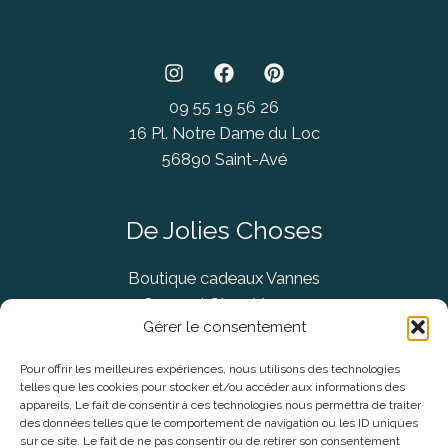
09 55 19 56 26
16 Pl. Notre Dame du Loc
56890 Saint-Avé
De Jolies Choses
Boutique cadeaux Vannes
Concept Store Vannes
Gérer le consentement
Pour offrir les meilleures expériences, nous utilisons des technologies
telles que les cookies pour stocker et/ou accéder aux informations des
Informations légales
appareils. Le fait de consentir à ces technologies nous permettra de traiter
des données telles que le comportement de navigation ou les ID uniques
sur ce site. Le fait de ne pas consentir ou de retirer son consentement