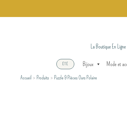
Aller
au
contenu
La Boutique En Ligne
Bijoux
Mode et ac
ÉTÉ
Accueil
Produits
Puzzle 9 Pièces Ours Polaire