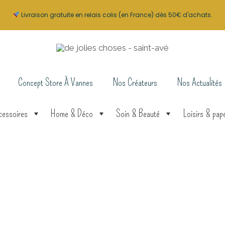
Livraison gratuite en relais colis (en France) dès 50€ d'achats.
Concept Store À Vannes
Nos Créateurs
Nos Actualités
cessoires
Home & Déco
Soin & Beauté
Loisirs & pape