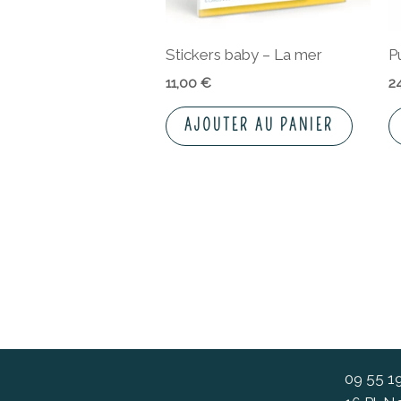
Stickers baby – La mer
P
11,00
€
2
AJOUTER AU PANIER
09 55 1