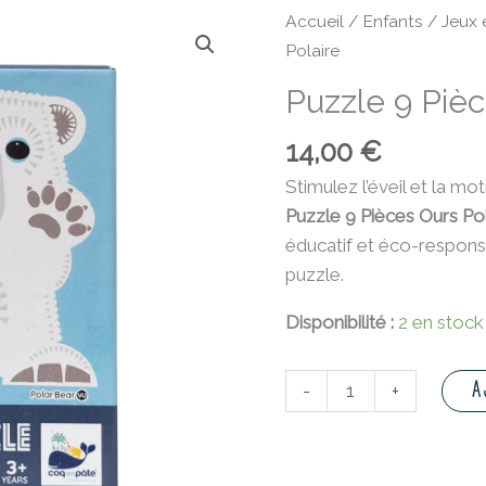
quantité
Accueil
/
Enfants
/
Jeux 
de
Polaire
Puzzle
Puzzle 9 Pièc
9
Pièces
14,00
€
Ours
Stimulez l’éveil et la mo
Polaire
Puzzle 9 Pièces Ours Po
éducatif et éco-respons
puzzle.
Disponibilité :
2 en stock
A
-
+