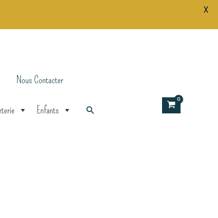
X
9
Pièces
Ours
Polaire
Nous Contacter
Rechercher
terie
Enfants