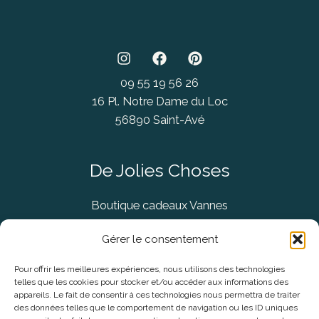
09 55 19 56 26
16 Pl. Notre Dame du Loc
56890 Saint-Avé
De Jolies Choses
Boutique cadeaux Vannes
Concept Store Vannes
Gérer le consentement
Pour offrir les meilleures expériences, nous utilisons des technologies
telles que les cookies pour stocker et/ou accéder aux informations des
Informations légales
appareils. Le fait de consentir à ces technologies nous permettra de traiter
des données telles que le comportement de navigation ou les ID uniques