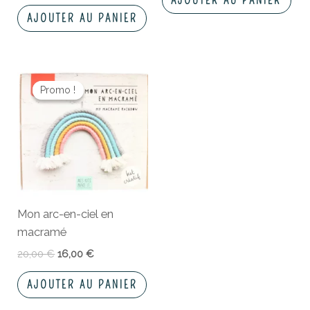
AJOUTER AU PANIER
AJOUTER AU PANIER
Le
Le
prix
prix
Promo !
Promo !
initial
actuel
était :
est :
20,00 €.
16,00 €.
Mon arc-en-ciel en
macramé
20,00
€
16,00
€
AJOUTER AU PANIER