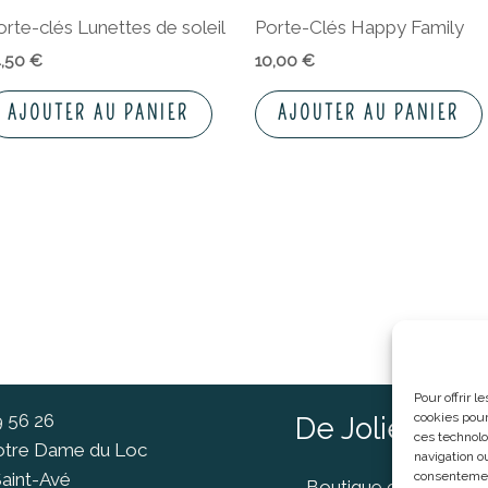
orte-clés Lunettes de soleil
Porte-Clés Happy Family
4,50
€
10,00
€
AJOUTER AU PANIER
AJOUTER AU PANIER
Pour offrir 
cookies pour
9 56 26
De Jolies Ch
ces technolo
Notre Dame du Loc
navigation ou
consentement
aint-Avé
Boutique cadeaux Va