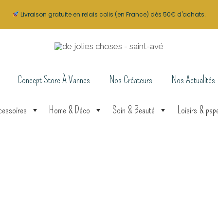
Livraison gratuite en relais colis (en France) dès 50€ d'achats.
Concept Store À Vannes
Nos Créateurs
Nos Actualités
cessoires
Home & Déco
Soin & Beauté
Loisirs & pape