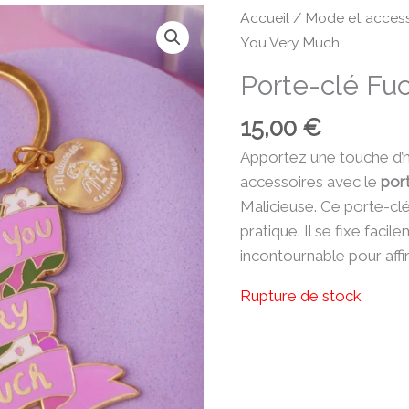
Accueil
/
Mode et access
You Very Much
Porte-clé Fu
15,00
€
Apportez une touche d’h
accessoires avec le
por
Malicieuse. Ce porte-clé 
pratique. Il se fixe faci
incontournable pour affi
Rupture de stock