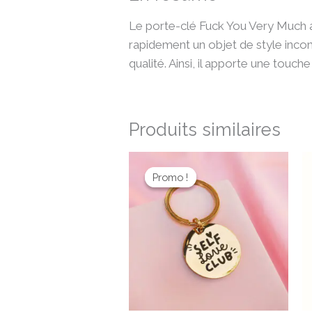
Le porte-clé Fuck You Very Much alli
rapidement un objet de style incon
qualité. Ainsi, il apporte une touch
Produits similaires
Le
Le
prix
prix
Promo !
Promo !
initial
actuel
était :
est :
13,00 €.
7,80 €.