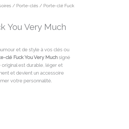
oires
/
Porte-clés
/ Porte-clé Fuck
ck You Very Much
umour et de style à vos clés ou
te-clé Fuck You Very Much
signé
original est durable, léger et
lement et devient un accessoire
rmer votre personnalité.