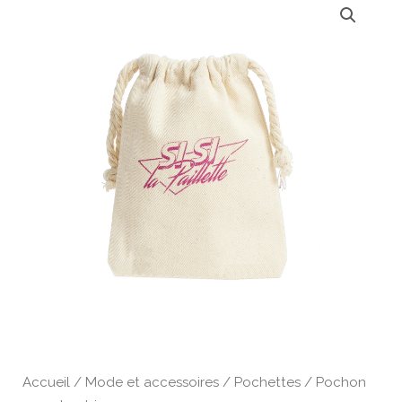
de
Pochon
en
coton
bio
Accueil
/
Mode et accessoires
/
Pochettes
/ Pochon