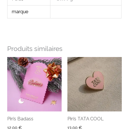
marque
Produits similaires
Pin’s Badass
Pin’s TATA COOL
12,00
€
13,00
€