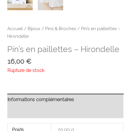
Accueil
/
Bijoux
/
Pins & Broches
/ Pin’s en paillettes –
Hirondelle
Pin’s en paillettes – Hirondelle
16,00
€
Rupture de stock
Informations complémentaires
Avis (0)
Poids
20,00 g