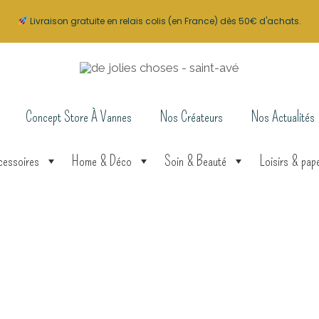
Livraison gratuite en relais colis (en France) dès 50€ d'achats.
Concept Store À Vannes
Nos Créateurs
Nos Actualités
cessoires
Home & Déco
Soin & Beauté
Loisirs & pape