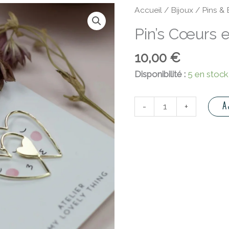
quantité
Accueil
/
Bijoux
/
Pins &
de
Pin’s Cœurs 
Pin's
Cœurs
10,00
€
enlacés
Disponibilité :
5 en stock
A
-
+