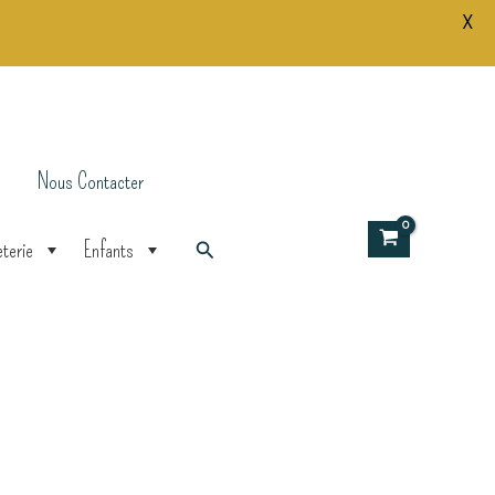
X
Cœurs
enlacés
Nous Contacter
Rechercher
terie
Enfants