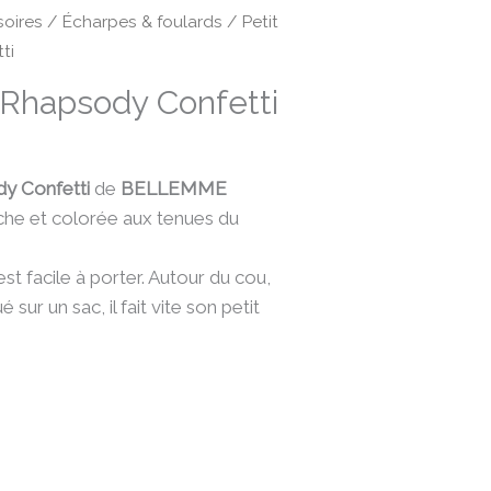
oires
/
Écharpes & foulards
/ Petit
ti
 Rhapsody Confetti
y Confetti
de
BELLEMME
che et colorée aux tenues du
st facile à porter. Autour du cou,
sur un sac, il fait vite son petit