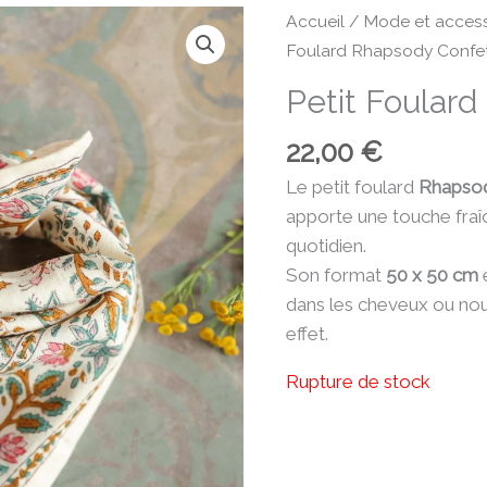
Accueil
/
Mode et access
Foulard Rhapsody Confet
Petit Foulard
22,00
€
Le petit foulard
Rhapsod
apporte une touche fraî
quotidien.
Son format
50 x 50 cm
e
dans les cheveux ou noué 
effet.
Rupture de stock