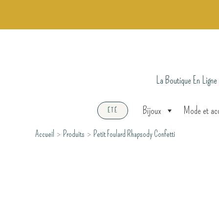
Aller
au
contenu
La Boutique En Ligne
Bijoux
Mode et ac
ÉTÉ
Accueil
Produits
Petit Foulard Rhapsody Confetti