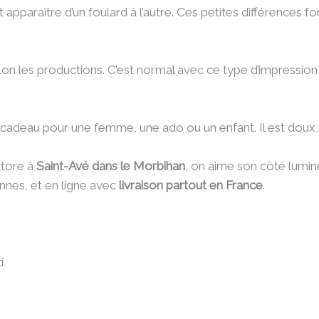
 apparaître d’un foulard à l’autre. Ces petites différences f
.
elon les productions. C’est normal avec ce type d’impression 
cadeau pour une femme, une ado ou un enfant. Il est doux, uti
store à
Saint-Avé dans le Morbihan
, on aime son côté lumineu
nnes, et en ligne avec
livraison partout en France
.
i
m