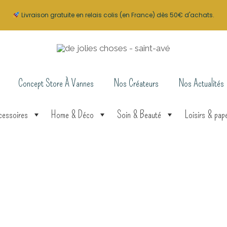
Livraison gratuite en relais colis (en France) dès 50€ d'achats.
Concept Store À Vannes
Nos Créateurs
Nos Actualités
cessoires
Home & Déco
Soin & Beauté
Loisirs & pape