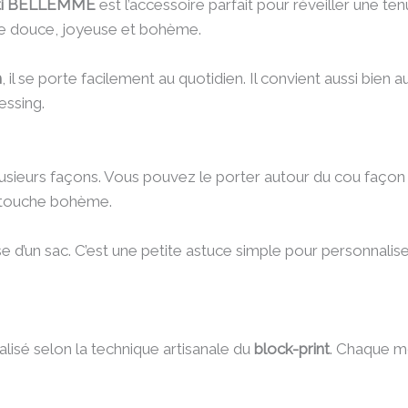
etti BELLEMME
est l’accessoire parfait pour réveiller une te
he douce, joyeuse et bohème.
m
, il se porte facilement au quotidien. Il convient aussi bien au
essing.
usieurs façons. Vous pouvez le porter autour du cou façon
e touche bohème.
’anse d’un sac. C’est une petite astuce simple pour personnali
alisé selon la technique artisanale du
block-print
. Chaque mo