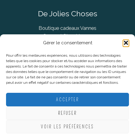
De Jolies Choses
Boutique cadeaux Vannes
Concept Store Vannes
Gérer le consentement
Pour offrir les meilleures expériences, nous utilisons des technologies
telles que les cookies pour stocker et/ou accéder aux informations des
Informations légales
appareils. Le fait de consentir à ces technologies nous permettra de traiter
des données telles que le comportement de navigation ou les ID uniques
sur ce site. Le fait de ne pas consentir ou de retirer son consentement
CGV
peut avoir un effet négatif sur certaines caractéristiques et fonctions.
Mentions Légales
Politique De Confidentialité
ACCEPTER
Plan du site
REFUSER
VOIR LES PRÉFÉRENCES
Copyright © 2026 De Jolies Choses |
Création Lucie Mahé -