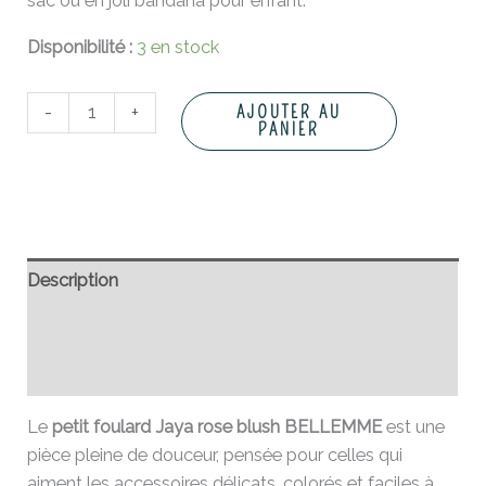
sac ou en joli bandana pour enfant.
Disponibilité :
3 en stock
-
+
AJOUTER AU
PANIER
Description
Informations complémentaires
Avis (0)
Le
petit foulard Jaya rose blush BELLEMME
est une
pièce pleine de douceur, pensée pour celles qui
aiment les accessoires délicats, colorés et faciles à