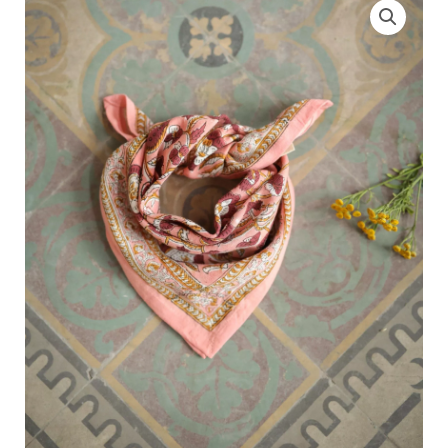
de
Petit
Foulard
Jaya
Rose
Blush