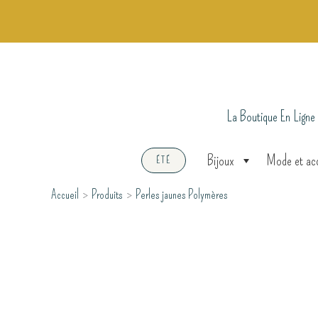
Aller
au
contenu
La Boutique En Ligne
Bijoux
Mode et ac
ÉTÉ
Accueil
Produits
Perles jaunes Polymères