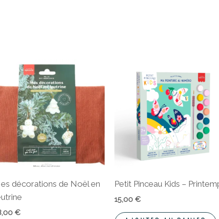
es décorations de Noël en
Petit Pinceau Kids – Printem
eutrine
15,00
€
8,00
€