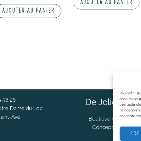
AJOUTER AU PANIER
AJOUTER AU PANIER
Pour offrir 
9 56 26
cookies pour
De Jolies Ch
ces technolo
Notre Dame du Loc
navigation ou
aint-Avé
consentement
Boutique cadeaux Va
Concept Store Van
ACC