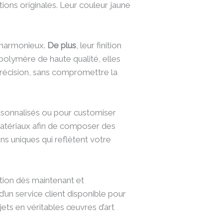
ions originales. Leur couleur jaune
u harmonieux.
De plus
, leur finition
 polymère de haute qualité, elles
récision, sans compromettre la
rsonnalisés ou pour customiser
 matériaux afin de composer des
ons uniques qui reflètent votre
tion dès maintenant et
d’un service client disponible pour
jets en véritables œuvres d’art