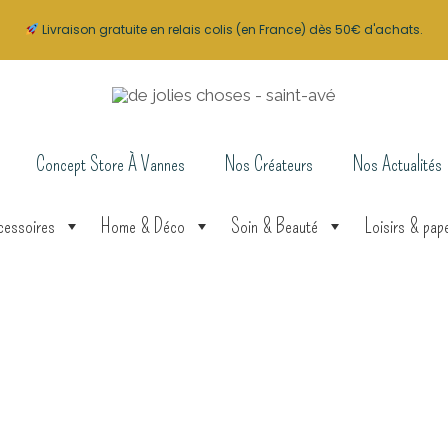
Livraison gratuite en relais colis (en France) dès 50€ d'achats.
Concept Store À Vannes
Nos Créateurs
Nos Actualités
cessoires
Home & Déco
Soin & Beauté
Loisirs & pape