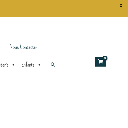
Perles
X
jaunes
Polymères
Nous Contacter
Rechercher
terie
Enfants