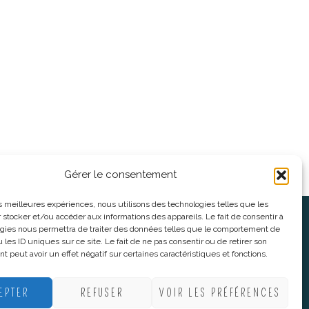
Gérer le consentement
les meilleures expériences, nous utilisons des technologies telles que les
 stocker et/ou accéder aux informations des appareils. Le fait de consentir à
oses
Informations légales
gies nous permettra de traiter des données telles que le comportement de
 les ID uniques sur ce site. Le fait de ne pas consentir ou de retirer son
 peut avoir un effet négatif sur certaines caractéristiques et fonctions.
nnes
CGV
nes
Mentions Légales
EPTER
REFUSER
VOIR LES PRÉFÉRENCES
Politique De Confidentialité