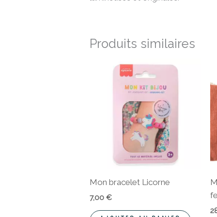
Produits similaires
Mon bracelet Licorne
M
f
7,00
€
2