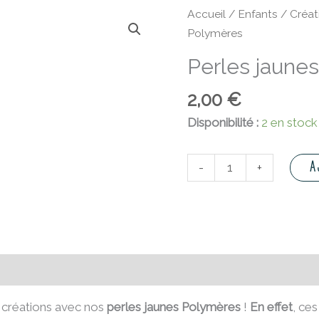
quantité
Accueil
/
Enfants
/
Créat
de
Polymères
Perles
Perles jaune
jaunes
Polymères
2,00
€
Disponibilité :
2 en stock
A
-
+
émentaires
Avis (0)
 créations avec nos
perles jaunes Polymères
!
En effet
, ce