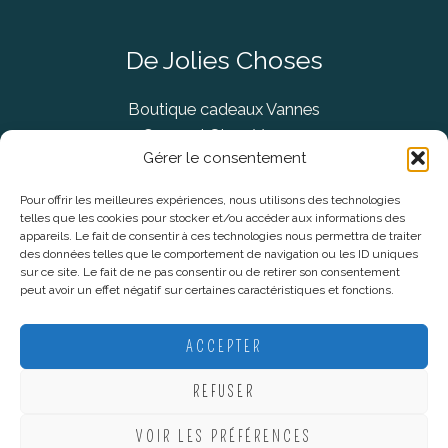
De Jolies Choses
Boutique cadeaux Vannes
Concept Store Vannes
Gérer le consentement
Pour offrir les meilleures expériences, nous utilisons des technologies
telles que les cookies pour stocker et/ou accéder aux informations des
Informations légales
appareils. Le fait de consentir à ces technologies nous permettra de traiter
des données telles que le comportement de navigation ou les ID uniques
sur ce site. Le fait de ne pas consentir ou de retirer son consentement
CGV
peut avoir un effet négatif sur certaines caractéristiques et fonctions.
Mentions Légales
Politique De Confidentialité
ACCEPTER
Plan du site
REFUSER
VOIR LES PRÉFÉRENCES