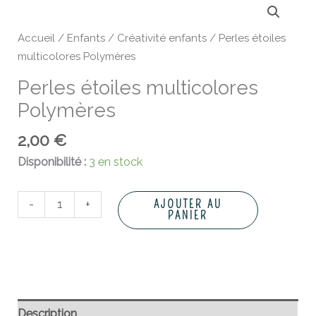
de
Perles
Accueil
/
Enfants
/
Créativité enfants
/ Perles étoiles
étoiles
multicolores Polymères
multicolores
Perles étoiles multicolores
Polymères
Polymères
2,00
€
Disponibilité :
3 en stock
-
+
AJOUTER AU
PANIER
Description