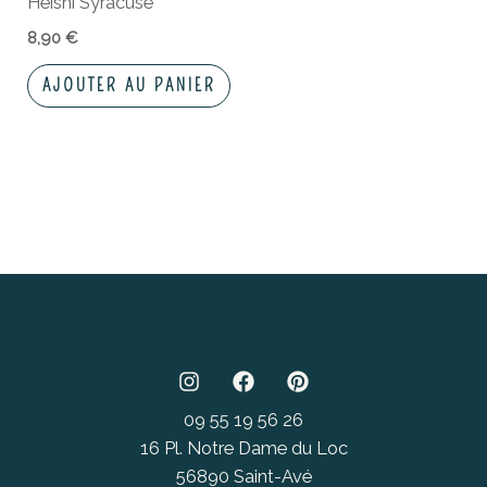
Heishi Syracuse
8,90
€
AJOUTER AU PANIER
09 55 19 56 26
16 Pl. Notre Dame du Loc
56890 Saint-Avé