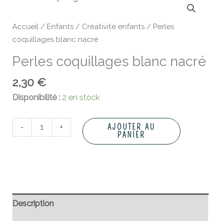
de
Perles
Accueil
/
Enfants
/
Créativité enfants
/ Perles
coquillages
coquillages blanc nacré
blanc
Perles coquillages blanc nacré
nacré
2,30
€
Disponibilité :
2 en stock
-
+
AJOUTER AU
PANIER
Description