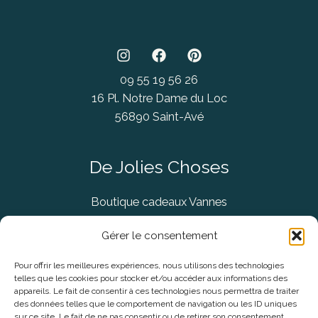
09 55 19 56 26
16 Pl. Notre Dame du Loc
56890 Saint-Avé
De Jolies Choses
Boutique cadeaux Vannes
Concept Store Vannes
Gérer le consentement
Pour offrir les meilleures expériences, nous utilisons des technologies
telles que les cookies pour stocker et/ou accéder aux informations des
Informations légales
appareils. Le fait de consentir à ces technologies nous permettra de traiter
des données telles que le comportement de navigation ou les ID uniques
sur ce site. Le fait de ne pas consentir ou de retirer son consentement