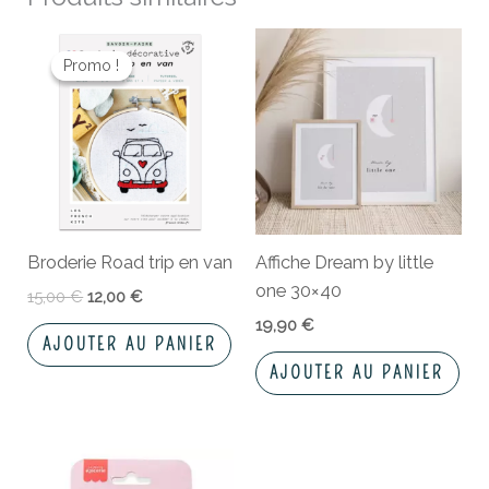
Le
Le
prix
prix
Promo !
Promo !
initial
actuel
était :
est :
15,00 €.
12,00 €.
Broderie Road trip en van
Affiche Dream by little
one 30×40
15,00
€
12,00
€
19,90
€
AJOUTER AU PANIER
AJOUTER AU PANIER