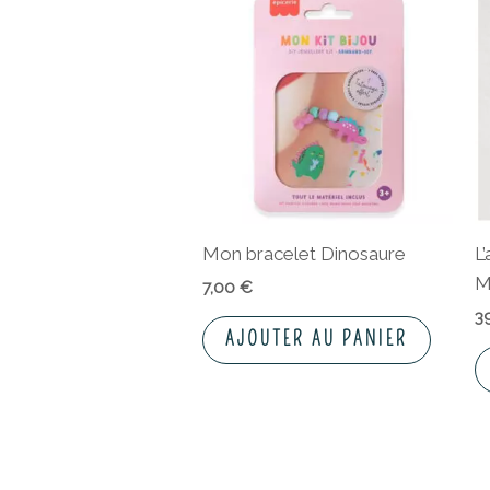
Mon bracelet Dinosaure
L
M
7,00
€
3
AJOUTER AU PANIER