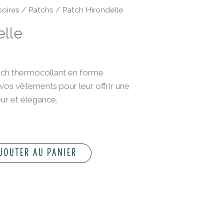
Le
oires
/
Patchs
/ Patch Hirondelle
rix
elle
ctuel
st :
.
,00 €.
atch thermocollant en forme
 vos vêtements pour leur offrir une
ur et élégance.
JOUTER AU PANIER