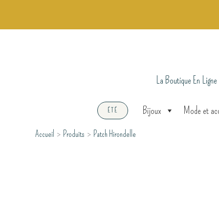
Aller
au
contenu
La Boutique En Ligne
Bijoux
Mode et ac
ÉTÉ
Accueil
Produits
Patch Hirondelle