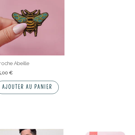
roche Abeille
5,00
€
AJOUTER AU PANIER
Ce