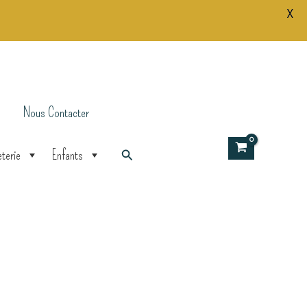
X
est :
Hirondelle
.
6,00 €.
Nous Contacter
Rechercher
terie
Enfants