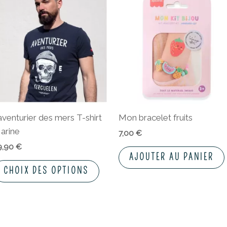
produit
a
plusieurs
variations.
Les
options
peuvent
être
’aventurier des mers T-shirt
Mon bracelet fruits
choisies
arine
sur
7,00
€
la
9,90
€
AJOUTER AU PANIER
page
CHOIX DES OPTIONS
du
produit