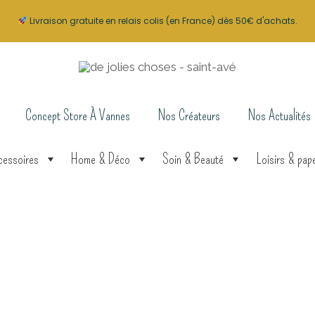
était :
Livraison gratuite en relais colis (en France) dès 50€ d'achats.
12,00 €
Concept Store À Vannes
Nos Créateurs
Nos Actualités
cessoires
Home & Déco
Soin & Beauté
Loisirs & pape