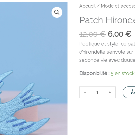
Le
quantité
Accueil
/
Mode et access
prix
p
de
Patch Hirond
initial
a
Patch
était :
e
Hirondelle
12,00
€
6,00
€
12,00 €
6
Poétique et stylé, ce p
d’hirondelle s’envole sur
seconde vie avec douce
Disponibilité :
5 en stock
A
-
+