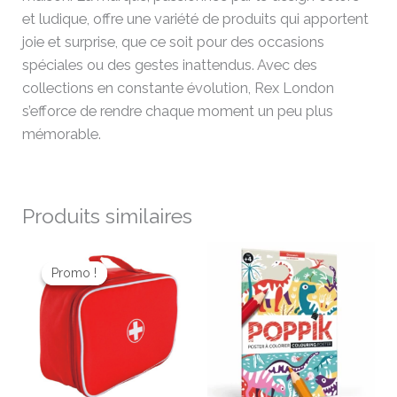
et ludique, offre une variété de produits qui apportent
joie et surprise, que ce soit pour des occasions
spéciales ou des gestes inattendus. Avec des
collections en constante évolution, Rex London
s’efforce de rendre chaque moment un peu plus
mémorable.
Produits similaires
Le
Le
prix
prix
Promo !
Promo !
initial
actuel
était :
est :
23,00 €.
16,10 €.