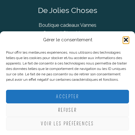
De Jolies Choses
Boutique cadeaux Vannes
Concept Store Vannes
Gérer le consentement
Pour offrir les meilleures expériences, nous utilisons des technologies
telles que les cookies pour stocker et/ou accéder aux informations des
Informations légales
appareils. Le fait de consentir à ces technologies nous permettra de traiter
des données telles que le comportement de navigation ou les ID uniques
sur ce site. Le fait de ne pas consentir ou de retirer son consentement
CGV
peut avoir un effet négatif sur certaines caractéristiques et fonctions.
Mentions Légales
Politique De Confidentialité
ACCEPTER
Plan du site
REFUSER
VOIR LES PRÉFÉRENCES
Copyright © 2026 De Jolies Choses |
Création Lucie Mahé -