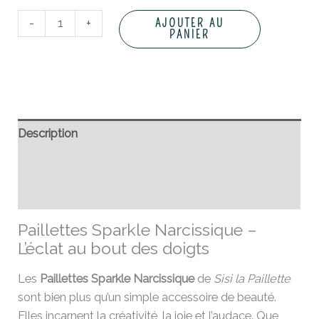
-
+
AJOUTER AU
PANIER
Description
Informations complémentaires
Avis (0)
Paillettes Sparkle Narcissique –
L’éclat au bout des doigts
Les
Paillettes Sparkle Narcissique
de
Sisi la Paillette
sont bien plus qu’un simple accessoire de beauté.
Elles incarnent la créativité, la joie et l’audace. Que