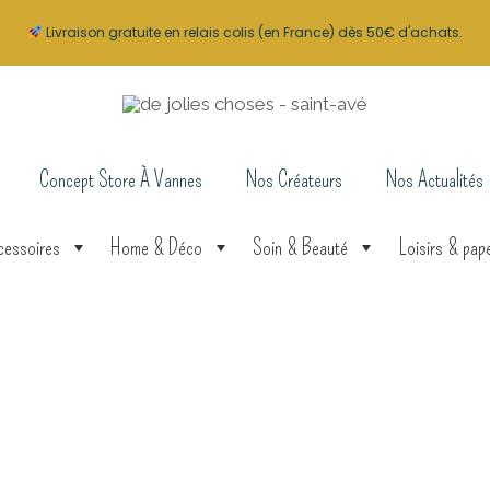
Livraison gratuite en relais colis (en France) dès 50€ d'achats.
Concept Store À Vannes
Nos Créateurs
Nos Actualités
cessoires
Home & Déco
Soin & Beauté
Loisirs & pape