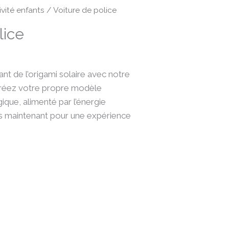
e
ivité enfants
/ Voiture de police
rix
lice
ctuel
st :
.
,70 €.
ant de l’origami solaire avec notre
Créez votre propre modèle
que, alimenté par l’énergie
 maintenant pour une expérience