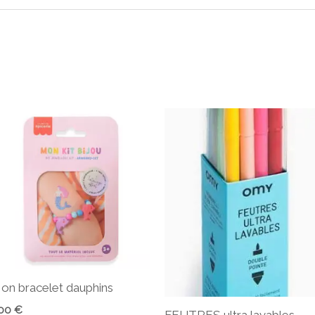
on bracelet dauphins
,00
€