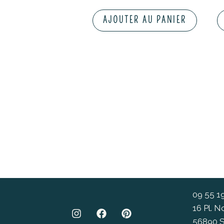
AJOUTER AU PANIER
09 55 1
16 Pl. 
56890 S