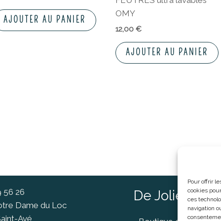
FEUTRES ultra lavables
OMY
AJOUTER AU PANIER
12,00
€
AJOUTER AU PANIER
Pour offrir 
9 56 26
cookies pour
De Jolies Ch
ces technolo
Notre Dame du Loc
navigation ou
aint-Avé
consentement