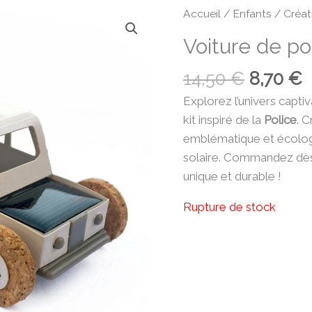
Le
L
Accueil
/
Enfants
/
Créat
prix
p
Voiture de po
initial
a
était :
e
14,50
€
8,70
€
14,50 €
8
Explorez l’univers captiv
kit inspiré de la
Police
. 
emblématique et écologi
solaire. Commandez dès
unique et durable !
Rupture de stock