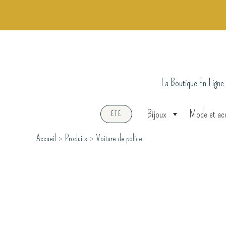
Aller
au
contenu
La Boutique En Ligne
Bijoux
Mode et ac
ÉTÉ
Accueil
Produits
Voiture de police