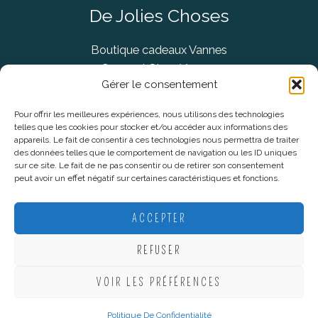
De Jolies Choses
Boutique cadeaux Vannes
Concept Store Vannes
Gérer le consentement
Pour offrir les meilleures expériences, nous utilisons des technologies
telles que les cookies pour stocker et/ou accéder aux informations des
Informations légales
appareils. Le fait de consentir à ces technologies nous permettra de traiter
des données telles que le comportement de navigation ou les ID uniques
sur ce site. Le fait de ne pas consentir ou de retirer son consentement
CGV
peut avoir un effet négatif sur certaines caractéristiques et fonctions.
Mentions Légales
Politique De Confidentialité
ACCEPTER
Plan du site
REFUSER
VOIR LES PRÉFÉRENCES
Copyright © 2026 De Jolies Choses |
Création Lucie Mahé -
Webmarketing
Politique De Confidentialité