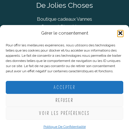
De Jolies Choses
Boutique cadeaux Vannes
Concept Store Vannes
Gérer le consentement
Pour offrir les meilleures expériences, nous utilisons des technologies
telles que les cookies pour stocker et/ou accéder aux informations des
Informations légales
appareils. Le fait de consentir à ces technologies nous permettra de traiter
des données telles que le comportement de navigation ou les ID uniques
sur ce site. Le fait de ne pas consentir ou de retirer son consentement
CGV
peut avoir un effet négatif sur certaines caractéristiques et fonctions.
Mentions Légales
Politique De Confidentialité
ACCEPTER
Plan du site
REFUSER
VOIR LES PRÉFÉRENCES
Copyright © 2026 De Jolies Choses |
Création Lucie Mahé -
Webmarketing
Politique De Confidentialité