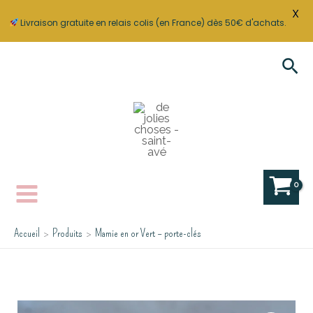
X
Livraison gratuite en relais colis (en France) dès 50€ d'achats.
Aller
Rec
au
contenu
Accueil
Produits
Mamie en or Vert – porte-clés