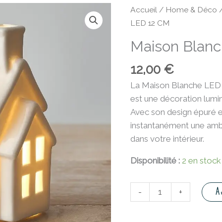
quantité
Accueil
/
Home & Déco
de
LED 12 CM
Maison
Maison Blan
Blanche
LED
12,00
€
12
La Maison Blanche LED
CM
est une décoration lumi
Avec son design épuré e
instantanément une amb
dans votre intérieur.
Disponibilité :
2 en stock
A
-
+