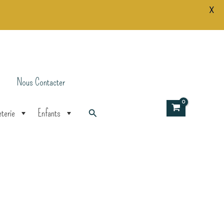
X
Blanche
LED
12
CM
Nous Contacter
Rechercher
terie
Enfants