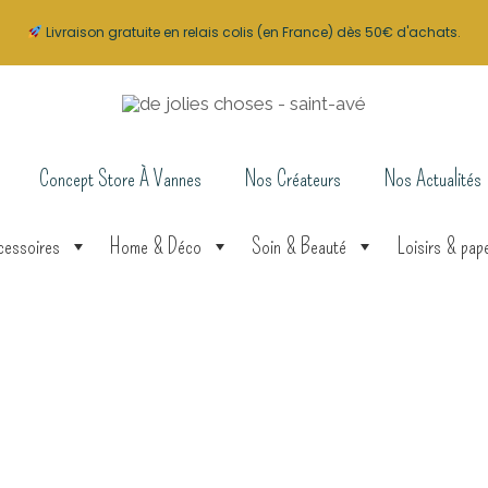
Livraison gratuite en relais colis (en France) dès 50€ d'achats.
Concept Store À Vannes
Nos Créateurs
Nos Actualités
cessoires
Home & Déco
Soin & Beauté
Loisirs & pape