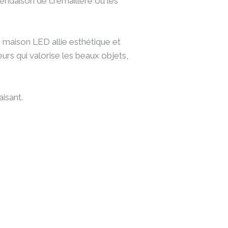
 pendaison de crémaillère ou les
 maison LED allie esthétique et
eurs qui valorise les beaux objets,
isant.