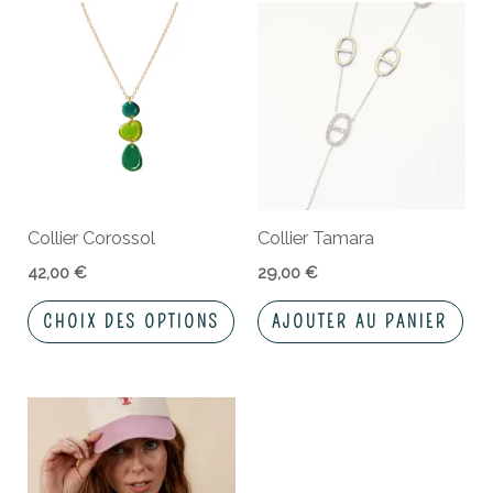
Ce
produit
a
plusieurs
variations.
Les
options
peuvent
Collier Corossol
Collier Tamara
être
choisies
42,00
€
29,00
€
sur
CHOIX DES OPTIONS
AJOUTER AU PANIER
la
page
du
produit