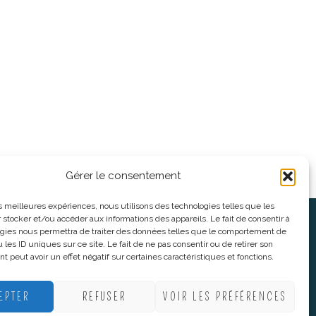
Gérer le consentement
les meilleures expériences, nous utilisons des technologies telles que les
 stocker et/ou accéder aux informations des appareils. Le fait de consentir à
oses
Informations légales
gies nous permettra de traiter des données telles que le comportement de
 les ID uniques sur ce site. Le fait de ne pas consentir ou de retirer son
 peut avoir un effet négatif sur certaines caractéristiques et fonctions.
nnes
CGV
nes
Mentions Légales
EPTER
REFUSER
VOIR LES PRÉFÉRENCES
Politique De Confidentialité