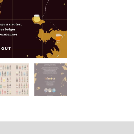
émentaires
Avis (0)