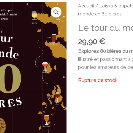
Accueil
/
Loisirs & papete
monde en 80 bières
Le tour du m
29,90
€
Explorez 80 bières du 
illustré et passionnant 
pour les amateurs de dé
Rupture de stock