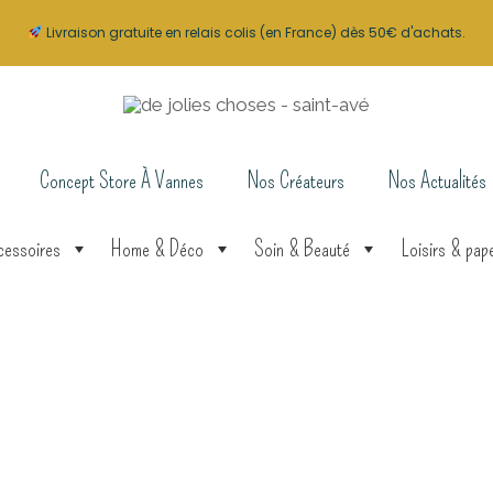
Livraison gratuite en relais colis (en France) dès 50€ d'achats.
Concept Store À Vannes
Nos Créateurs
Nos Actualités
cessoires
Home & Déco
Soin & Beauté
Loisirs & pape