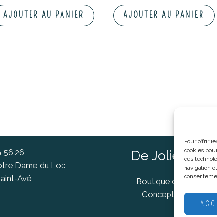
AJOUTER AU PANIER
AJOUTER AU PANIER
Pour offrir 
cookies pour
9 56 26
De Jolies Ch
ces technolo
Notre Dame du Loc
navigation ou
consentement
aint-Avé
Boutique cadeaux Va
Concept Store Van
ACC