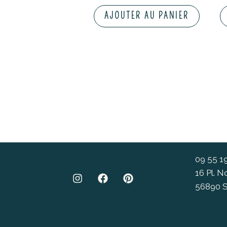
AJOUTER AU PANIER
09 55 1
16 Pl. 
56890 S