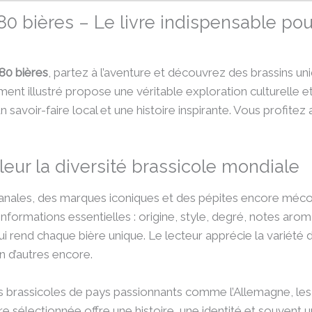
0 bières – Le livre indispensable po
80 bières
, partez à l’aventure et découvrez des brassins un
ement illustré propose une véritable exploration culturelle
savoir-faire local et une histoire inspirante. Vous profitez
leur la diversité brassicole mondiale
sanales, des marques iconiques et des pépites encore mécon
’informations essentielles : origine, style, degré, notes aro
nd chaque bière unique. Le lecteur apprécie la variété des s
en d’autres encore.
s brassicoles de pays passionnants comme l’Allemagne, les 
e sélectionnée offre une histoire, une identité et souvent