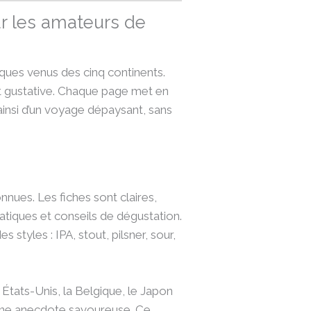
ur les amateurs de
iques venus des cinq continents.
 et gustative. Chaque page met en
 ainsi d’un voyage dépaysant, sans
nues. Les fiches sont claires,
matiques et conseils de dégustation.
tyles : IPA, stout, pilsner, sour,
États-Unis, la Belgique, le Japon
 une anecdote savoureuse. Ce