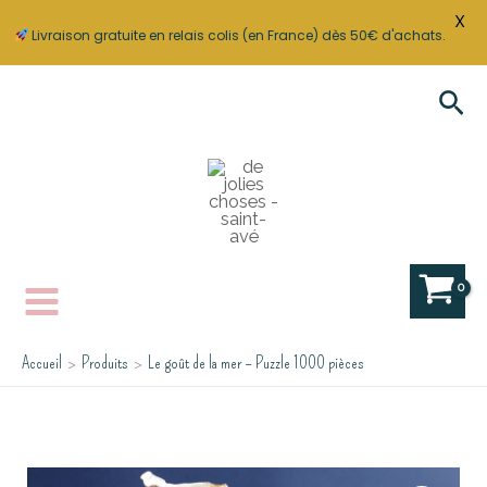
X
Livraison gratuite en relais colis (en France) dès 50€ d'achats.
Aller
Rec
au
contenu
Accueil
Produits
Le goût de la mer – Puzzle 1000 pièces