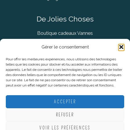
De Jolies Choses
Boutique cadeaux Vannes
Concept Store Vannes
Gérer le consentement
Pour offrir les meilleures expériences, nous utilisons des technologies
telles que les cookies pour stocker et/ou accéder aux informations des
Informations légales
appareils. Le fait de consentir à ces technologies nous permettra de traiter
des données telles que le comportement de navigation ou les ID uniques
sur ce site. Le fait de ne pas consentir ou de retirer son consentement
CGV
peut avoir un effet négatif sur certaines caractéristiques et fonctions.
Mentions Légales
Politique De Confidentialité
ACCEPTER
Plan du site
REFUSER
VOIR LES PRÉFÉRENCES