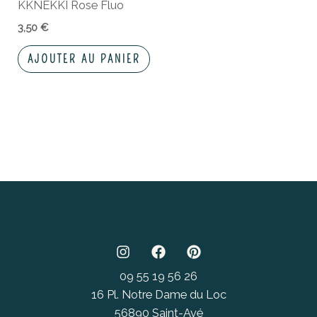
KKNEKKI Rose Fluo
3,50
€
AJOUTER AU PANIER
09 55 19 56 26
16 Pl. Notre Dame du Loc
56890 Saint-Avé