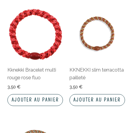
Kknekki Bracelet multi
KKNEKKI slim terracotta
rouge rose fluo
pailleté
3,50
€
3,50
€
AJOUTER AU PANIER
AJOUTER AU PANIER