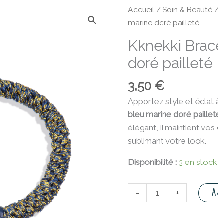
quantité
Accueil
/
Soin & Beauté
de
marine doré pailleté
Kknekki
Kknekki Brac
Bracelet
doré pailleté
bleu
marine
3,50
€
doré
pailleté
Apportez style et éclat 
bleu marine doré paillet
élégant, il maintient v
sublimant votre look.
Disponibilité :
3 en stock
A
-
+