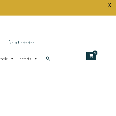
X
Bracelet
bleu
marine
doré
pailleté
Nous Contacter
Rechercher
terie
Enfants