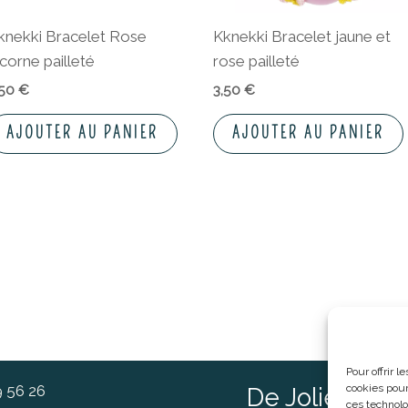
knekki Bracelet Rose
Kknekki Bracelet jaune et
icorne pailleté
rose pailleté
,50
€
3,50
€
AJOUTER AU PANIER
AJOUTER AU PANIER
Pour offrir 
9 56 26
cookies pour
De Jolies Ch
ces technolo