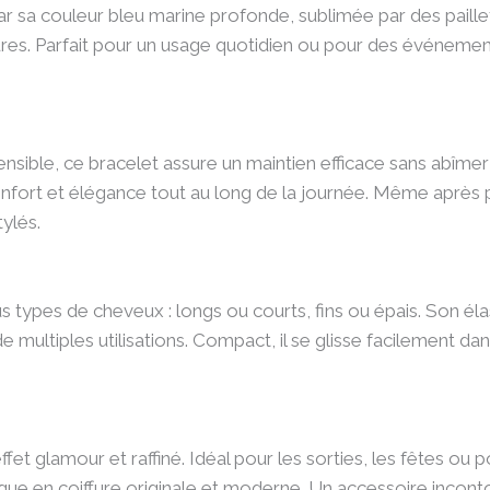
r sa couleur bleu marine profonde, sublimée par des paillett
ffures. Parfait pour un usage quotidien ou pour des événemen
nsible, ce bracelet assure un maintien efficace sans abîmer 
onfort et élégance tout au long de la journée. Même après 
ylés.
s types de cheveux : longs ou courts, fins ou épais. Son éla
ultiples utilisations. Compact, il se glisse facilement dans
fet glamour et raffiné. Idéal pour les sorties, les fêtes ou p
que en coiffure originale et moderne. Un accessoire incont