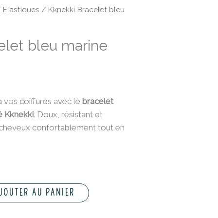
/
Elastiques
/ Kknekki Bracelet bleu
elet bleu marine
à vos coiffures avec le
bracelet
é Kknekki
. Doux, résistant et
os cheveux confortablement tout en
JOUTER AU PANIER