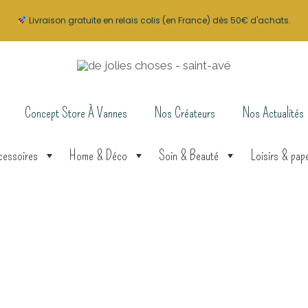
Livraison gratuite en relais colis (en France) dès 50€ d'achats.
Concept Store À Vannes
Nos Créateurs
Nos Actualités
cessoires
Home & Déco
Soin & Beauté
Loisirs & pape