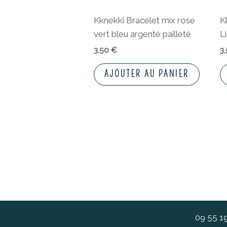
Kknekki Bracelet mix rose
K
vert bleu argenté pailleté
L
3,50
€
3
AJOUTER AU PANIER
09 55 1