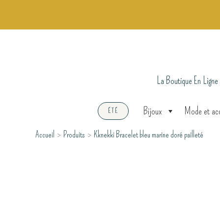
Aller
au
contenu
La Boutique En Ligne
Bijoux
Mode et ac
ÉTÉ
Accueil
Produits
Kknekki Bracelet bleu marine doré pailleté