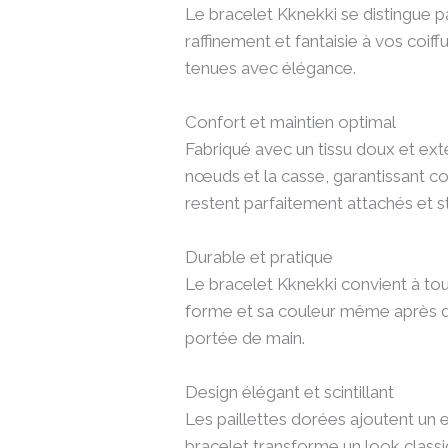
Le bracelet Kknekki se distingue pa
raffinement et fantaisie à vos coi
tenues avec élégance.
Confort et maintien optimal
Fabriqué avec un tissu doux et exte
nœuds et la casse, garantissant c
restent parfaitement attachés et st
Durable et pratique
Le bracelet Kknekki convient à tou
forme et sa couleur même après de m
portée de main.
Design élégant et scintillant
Les paillettes dorées ajoutent un ef
bracelet transforme un look classi