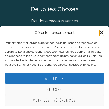
De Jolies Choses
Boutique cadeaux Vannes
Concept Store Vannes
Gérer le consentement
Pour offrir les meilleures expériences, nous utilisons des technologies
telles que les cookies pour stocker et/ou accéder aux informations des
Informations légales
appareils. Le fait de consentir à ces technologies nous permettra de traiter
des données telles que le comportement de navigation ou les ID uniques
sur ce site. Le fait de ne pas consentir ou de retirer son consentement
CGV
peut avoir un effet négatif sur certaines caractéristiques et fonctions.
Mentions Légales
Politique De Confidentialité
ACCEPTER
Plan du site
REFUSER
VOIR LES PRÉFÉRENCES
Copyright © 2026 De Jolies Choses |
Création Lucie Mahé -