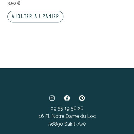
3,50
€
AJOUTER AU PANIER
09 55 19 56 26
16 Pl. Notre Dame du Loc
56890 Saint-Avé