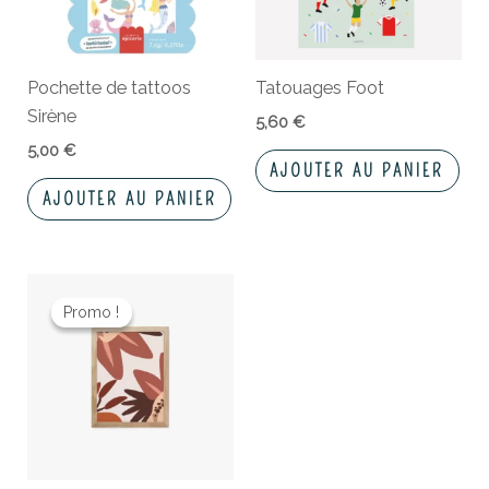
Pochette de tattoos
Tatouages Foot
Sirène
5,60
€
5,00
€
AJOUTER AU PANIER
AJOUTER AU PANIER
Le
Le
prix
prix
Promo !
Promo !
initial
actuel
était :
est :
10,90 €.
7,00 €.