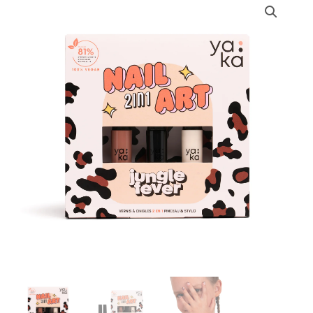
de
Kit
Nail
Art
Jungle
Fever