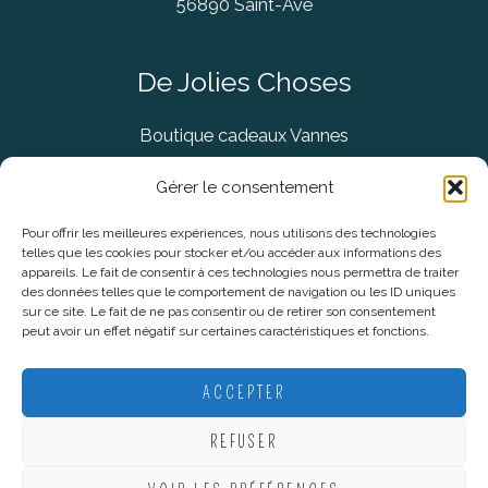
56890 Saint-Avé
De Jolies Choses
Boutique cadeaux Vannes
Concept Store Vannes
Gérer le consentement
Pour offrir les meilleures expériences, nous utilisons des technologies
telles que les cookies pour stocker et/ou accéder aux informations des
Informations légales
appareils. Le fait de consentir à ces technologies nous permettra de traiter
des données telles que le comportement de navigation ou les ID uniques
sur ce site. Le fait de ne pas consentir ou de retirer son consentement
CGV
peut avoir un effet négatif sur certaines caractéristiques et fonctions.
Mentions Légales
Politique De Confidentialité
ACCEPTER
Plan du site
REFUSER