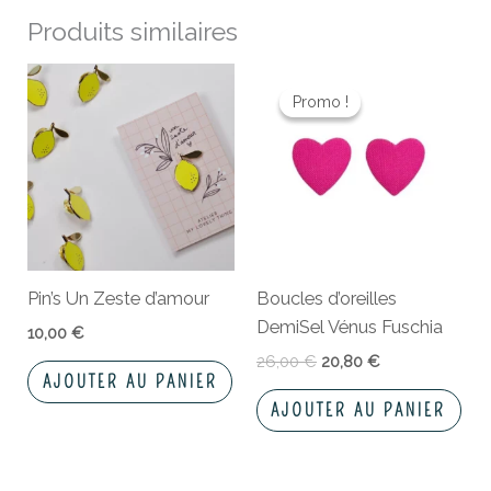
Produits similaires
Le
Le
prix
prix
Promo !
Promo !
initial
actuel
était :
est :
26,00 €.
20,80 €.
Pin’s Un Zeste d’amour
Boucles d’oreilles
DemiSel Vénus Fuschia
10,00
€
26,00
€
20,80
€
AJOUTER AU PANIER
AJOUTER AU PANIER