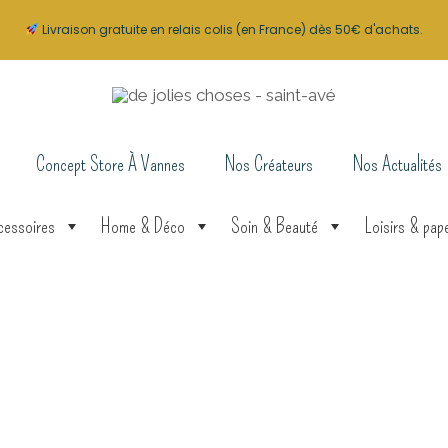
Livraison gratuite en relais colis (en France) dès 50€ d'achats.
Concept Store À Vannes
Nos Créateurs
Nos Actualités
cessoires
Home & Déco
Soin & Beauté
Loisirs & pape