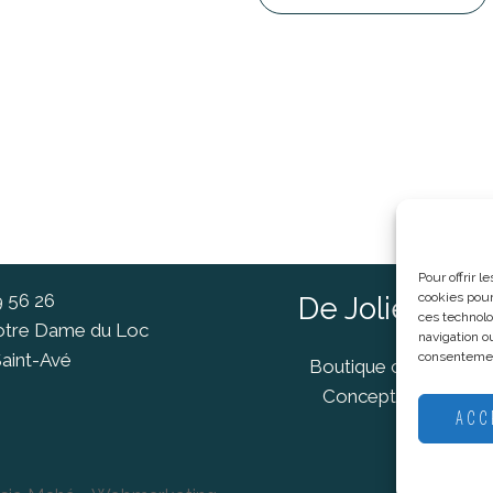
Pour offrir 
9 56 26
cookies pour
De Jolies Ch
ces technolo
Notre Dame du Loc
navigation ou
aint-Avé
consentement
Boutique cadeaux Va
Concept Store Van
ACC