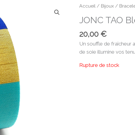
Accueil
/
Bijoux
/
Bracel
JONC TAO Bl
20,00
€
Un souffle de fraîcheur a
de soie illumine vos te
Rupture de stock