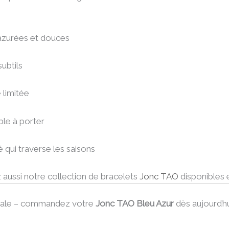
 azurées et douces
subtils
 limitée
ble à porter
 qui traverse les saisons
ez aussi notre collection de bracelets
Jonc TAO
disponibles e
anale – commandez votre
Jonc TAO Bleu Azur
dès aujourd’hu