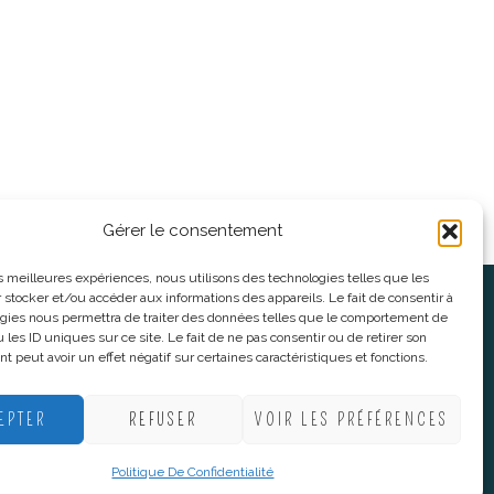
Gérer le consentement
les meilleures expériences, nous utilisons des technologies telles que les
 stocker et/ou accéder aux informations des appareils. Le fait de consentir à
oses
Informations légales
gies nous permettra de traiter des données telles que le comportement de
 les ID uniques sur ce site. Le fait de ne pas consentir ou de retirer son
 peut avoir un effet négatif sur certaines caractéristiques et fonctions.
nnes
CGV
nes
Mentions Légales
EPTER
REFUSER
VOIR LES PRÉFÉRENCES
Politique De Confidentialité
Plan du site
Politique De Confidentialité