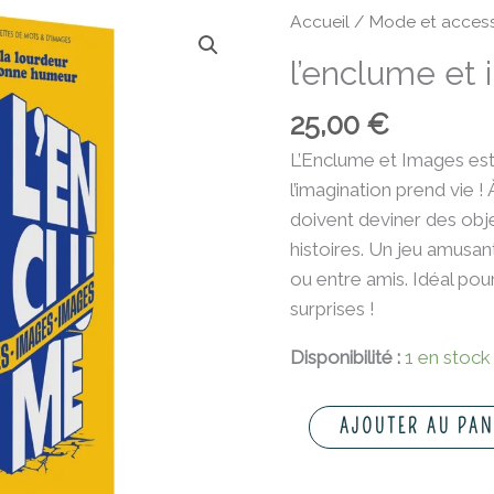
quantité
Accueil
/
Mode et access
de
l’enclume et
l'enclume
et
25,00
€
images
L’Enclume et Images est 
l’imagination prend vie ! À
doivent deviner des obje
histoires. Un jeu amusant
ou entre amis. Idéal pour
surprises !
Disponibilité :
1 en stock
AJOUTER AU PAN