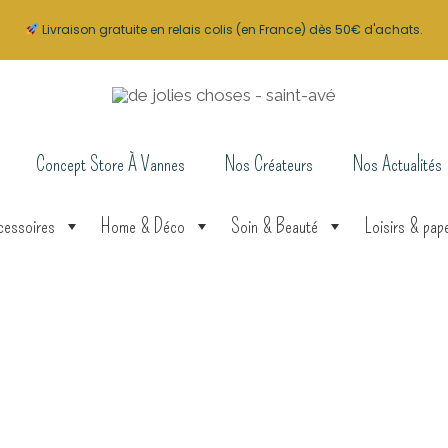
Livraison gratuite en relais colis (en France) dès 50€ d'achats.
Concept Store À Vannes
Nos Créateurs
Nos Actualités
cessoires
Home & Déco
Soin & Beauté
Loisirs & pape