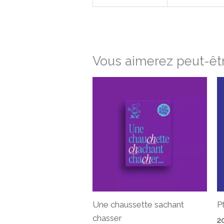
Vous aimerez peut-êtr
Une chaussette sachant
P
chasser
2