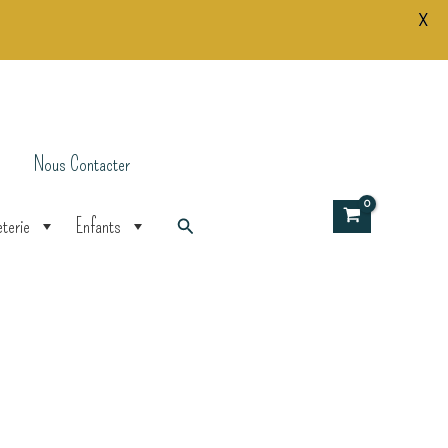
X
et
images
Nous Contacter
Rechercher
terie
Enfants