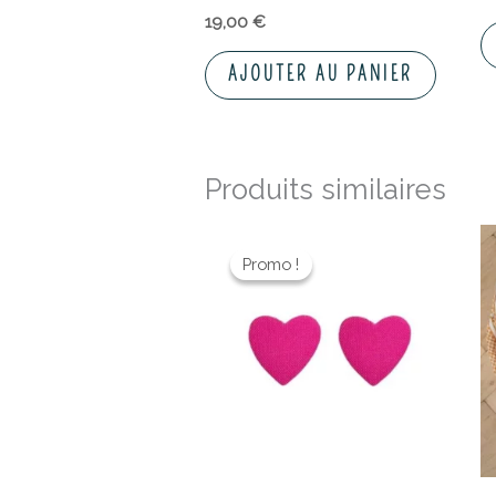
19,00
€
AJOUTER AU PANIER
Produits similaires
Le
Le
prix
prix
Promo !
Promo !
initial
actuel
était :
est :
26,00 €.
20,80 €.