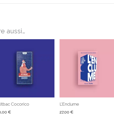
e aussi…
titbac Cocorico
L’Enclume
0,00
€
27,00
€