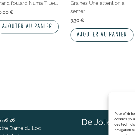
rand foulard Numa Tilleul
Graines Une attention à
semer
0,00
€
3,30
€
AJOUTER AU PANIER
AJOUTER AU PANIER
Pour offrir 
9 56 26
cookies pour
De Jolies Ch
ces technolo
Notre Dame du Loc
navigation ou