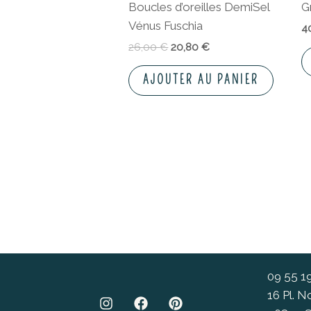
Boucles d’oreilles DemiSel
G
Vénus Fuschia
4
26,00
€
20,80
€
AJOUTER AU PANIER
09 55 1
16 Pl. 