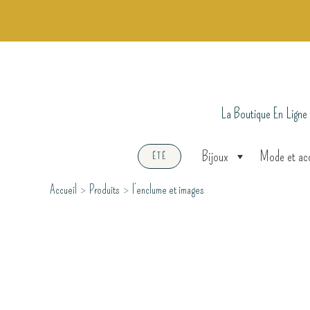
Aller
au
contenu
La Boutique En Ligne
Bijoux
Mode et ac
ÉTÉ
Accueil
Produits
l’enclume et images