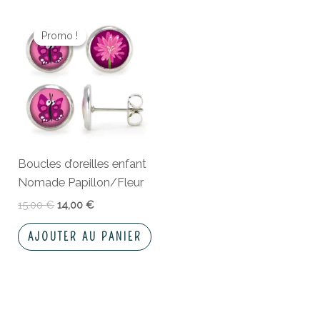
du
Le
Le
pro
prix
prix
Promo !
Promo !
initial
actuel
était :
est :
15,00 €.
14,00 €.
Boucles d’oreilles enfant
Nomade Papillon/Fleur
15,00
€
14,00
€
AJOUTER AU PANIER