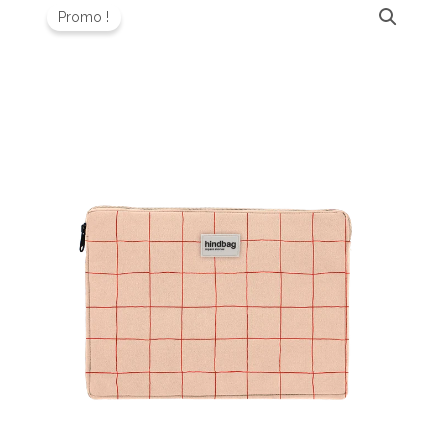
prix
prix
Promo !
initial
actuel
était :
est :
40,00 €.
32,00 €.